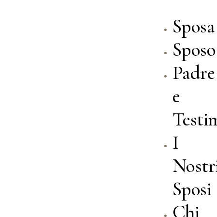
Sposa
Sposo
Padre
e
Testi
I
Nostr
Sposi
Chi